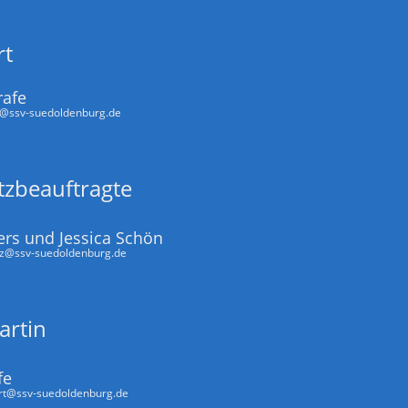
rt
rafe
t@ssv-suedoldenburg.de
tzbeauftragte
ers und Jessica Schön
tz@ssv-suedoldenburg.de
artin
fe
rt@ssv-suedoldenburg.de