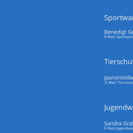
Sportwa
Benedigt G
E-Mail:
Sportwar
Tierschu
JasminVölk
E-Mail:
Tierschu
Jugendw
Sandra Gra
E-Mail:
Jugendwa